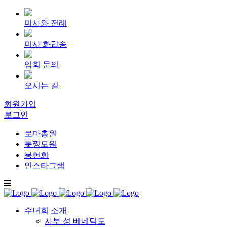
미사와 전례
미사 화답송
입회 문의
오시는 길
회원가입
로그인
로마총원
툿찡모원
봉헌회
인스타그램
수녀회 소개
사부 성 베네딕도