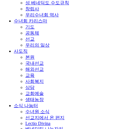
성 베네딕도 수도규칙
창립사
우리수녀회 역사
수녀회 카리스마
기도
공동체
선교
우리의 일상
사도직
본원
국내선교
해외선교
교육
사회복지
상담
교회예술
생태농장
소식 나눔터
수녀원 소식
선교지에서 온 편지
Lectio Divina
베네딕틴 나눔자리