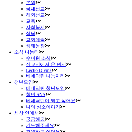
본원
국내선교
해외선교
교육
사회복지
상담
교회예술
생태농장
소식 나눔터
수녀원 소식
선교지에서 온 편지
Lectio Divina
베네딕틴 나눔자리
청년모임
베네딕틴 청년모임
청년 SNS
베네딕틴이 되고 싶어요
나의 성소이야기
세상 안에서
궁금해요
기도해주세요
후원하고 싶어요