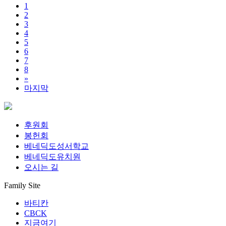
1
2
3
4
5
6
7
8
»
마지막
후원회
봉헌회
베네딕도성서학교
베네딕도유치원
오시는 길
Family Site
바티칸
CBCK
지금여기