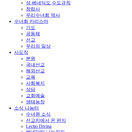
성 베네딕도 수도규칙
창립사
우리수녀회 역사
수녀회 카리스마
기도
공동체
선교
우리의 일상
사도직
본원
국내선교
해외선교
교육
사회복지
상담
교회예술
생태농장
소식 나눔터
수녀원 소식
선교지에서 온 편지
Lectio Divina
베네딕틴 나눔자리