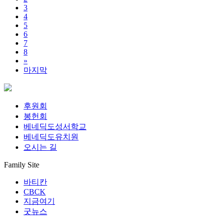
3
4
5
6
7
8
»
마지막
후원회
봉헌회
베네딕도성서학교
베네딕도유치원
오시는 길
Family Site
바티칸
CBCK
지금여기
굿뉴스