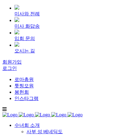
미사와 전례
미사 화답송
입회 문의
오시는 길
회원가입
로그인
로마총원
툿찡모원
봉헌회
인스타그램
수녀회 소개
사부 성 베네딕도