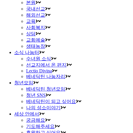
본원
국내선교
해외선교
교육
사회복지
상담
교회예술
생태농장
소식 나눔터
수녀원 소식
선교지에서 온 편지
Lectio Divina
베네딕틴 나눔자리
청년모임
베네딕틴 청년모임
청년 SNS
베네딕틴이 되고 싶어요
나의 성소이야기
세상 안에서
궁금해요
기도해주세요
후원하고 싶어요