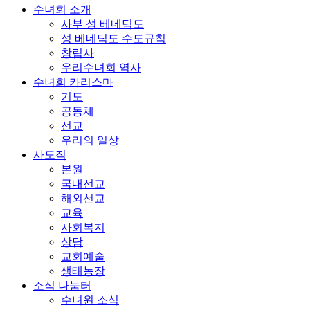
수녀회 소개
사부 성 베네딕도
성 베네딕도 수도규칙
창립사
우리수녀회 역사
수녀회 카리스마
기도
공동체
선교
우리의 일상
사도직
본원
국내선교
해외선교
교육
사회복지
상담
교회예술
생태농장
소식 나눔터
수녀원 소식