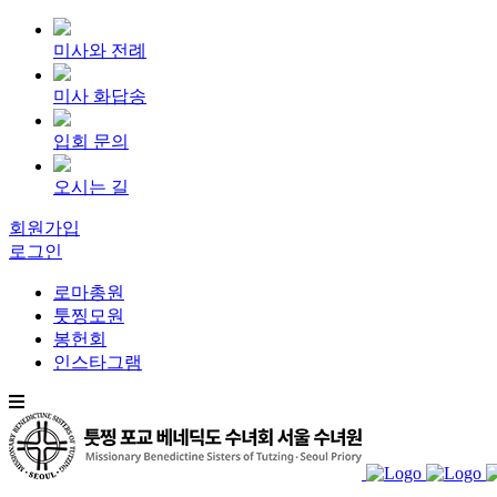
미사와 전례
미사 화답송
입회 문의
오시는 길
회원가입
로그인
로마총원
툿찡모원
봉헌회
인스타그램