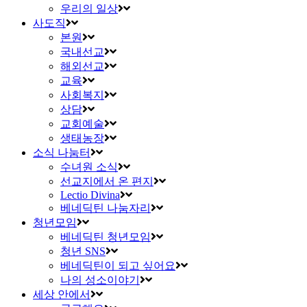
우리의 일상
사도직
본원
국내선교
해외선교
교육
사회복지
상담
교회예술
생태농장
소식 나눔터
수녀원 소식
선교지에서 온 편지
Lectio Divina
베네딕틴 나눔자리
청년모임
베네딕틴 청년모임
청년 SNS
베네딕틴이 되고 싶어요
나의 성소이야기
세상 안에서