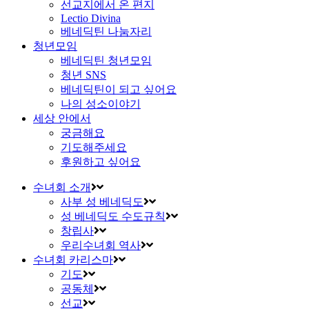
선교지에서 온 편지
Lectio Divina
베네딕틴 나눔자리
청년모임
베네딕틴 청년모임
청년 SNS
베네딕틴이 되고 싶어요
나의 성소이야기
세상 안에서
궁금해요
기도해주세요
후원하고 싶어요
수녀회 소개
사부 성 베네딕도
성 베네딕도 수도규칙
창립사
우리수녀회 역사
수녀회 카리스마
기도
공동체
선교