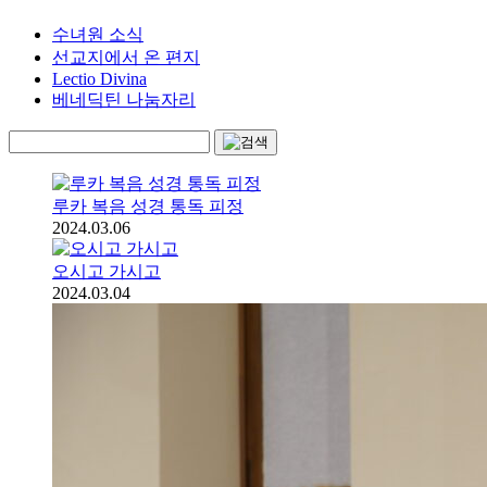
수녀원 소식
선교지에서 온 편지
Lectio Divina
베네딕틴 나눔자리
루카 복음 성경 통독 피정
2024.03.06
오시고 가시고
2024.03.04