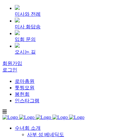
미사와 전례
미사 화답송
입회 문의
오시는 길
회원가입
로그인
로마총원
툿찡모원
봉헌회
인스타그램
수녀회 소개
사부 성 베네딕도