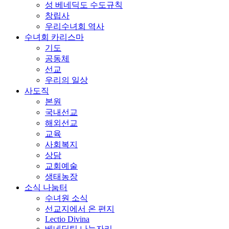
성 베네딕도 수도규칙
창립사
우리수녀회 역사
수녀회 카리스마
기도
공동체
선교
우리의 일상
사도직
본원
국내선교
해외선교
교육
사회복지
상담
교회예술
생태농장
소식 나눔터
수녀원 소식
선교지에서 온 편지
Lectio Divina
베네딕틴 나눔자리