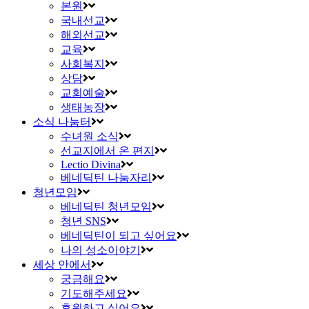
본원
국내선교
해외선교
교육
사회복지
상담
교회예술
생태농장
소식 나눔터
수녀원 소식
선교지에서 온 편지
Lectio Divina
베네딕틴 나눔자리
청년모임
베네딕틴 청년모임
청년 SNS
베네딕틴이 되고 싶어요
나의 성소이야기
세상 안에서
궁금해요
기도해주세요
후원하고 싶어요