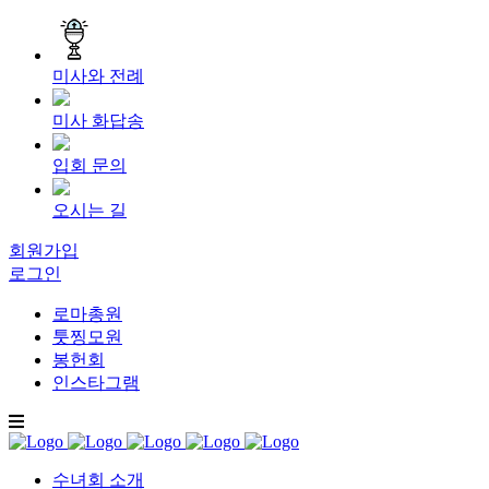
미사와 전례
미사 화답송
입회 문의
오시는 길
회원가입
로그인
로마총원
툿찡모원
봉헌회
인스타그램
수녀회 소개