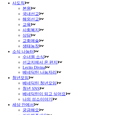
사도직
본원
국내선교
해외선교
교육
사회복지
상담
교회예술
생태농장
소식 나눔터
수녀원 소식
선교지에서 온 편지
Lectio Divina
베네딕틴 나눔자리
청년모임
베네딕틴 청년모임
청년 SNS
베네딕틴이 되고 싶어요
나의 성소이야기
세상 안에서
궁금해요