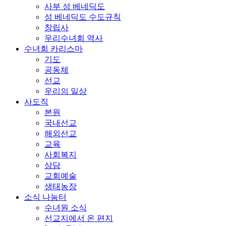
사부 성 베네딕도
성 베네딕도 수도규칙
창립사
우리수녀회 역사
수녀회 카리스마
기도
공동체
선교
우리의 일상
사도직
본원
국내선교
해외선교
교육
사회복지
상담
교회예술
생태농장
소식 나눔터
수녀원 소식
선교지에서 온 편지