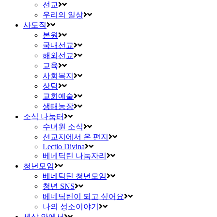
선교
우리의 일상
사도직
본원
국내선교
해외선교
교육
사회복지
상담
교회예술
생태농장
소식 나눔터
수녀원 소식
선교지에서 온 편지
Lectio Divina
베네딕틴 나눔자리
청년모임
베네딕틴 청년모임
청년 SNS
베네딕틴이 되고 싶어요
나의 성소이야기
세상 안에서