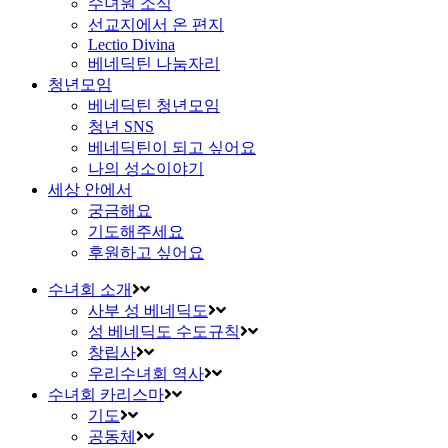
수녀원 소식
선교지에서 온 편지
Lectio Divina
베네딕틴 나눔자리
청년모임
베네딕틴 청년모임
청년 SNS
베네딕틴이 되고 싶어요
나의 성소이야기
세상 안에서
궁금해요
기도해주세요
후원하고 싶어요
수녀회 소개
사부 성 베네딕도
성 베네딕도 수도규칙
창립사
우리수녀회 역사
수녀회 카리스마
기도
공동체