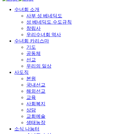
수녀회 소개
사부 성 베네딕도
성 베네딕도 수도규칙
창립사
우리수녀회 역사
수녀회 카리스마
기도
공동체
선교
우리의 일상
사도직
본원
국내선교
해외선교
교육
사회복지
상담
교회예술
생태농장
소식 나눔터