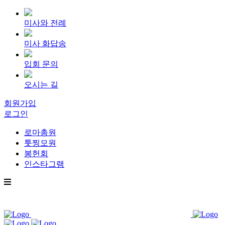
미사와 전례
미사 화답송
입회 문의
오시는 길
회원가입
로그인
로마총원
툿찡모원
봉헌회
인스타그램