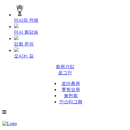
미사와 전례
미사 화답송
입회 문의
오시는 길
회원가입
로그인
로마총원
툿찡모원
봉헌회
인스타그램