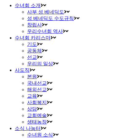
수녀회 소개
사부 성 베네딕도
성 베네딕도 수도규칙
창립사
우리수녀회 역사
수녀회 카리스마
기도
공동체
선교
우리의 일상
사도직
본원
국내선교
해외선교
교육
사회복지
상담
교회예술
생태농장
소식 나눔터
수녀원 소식