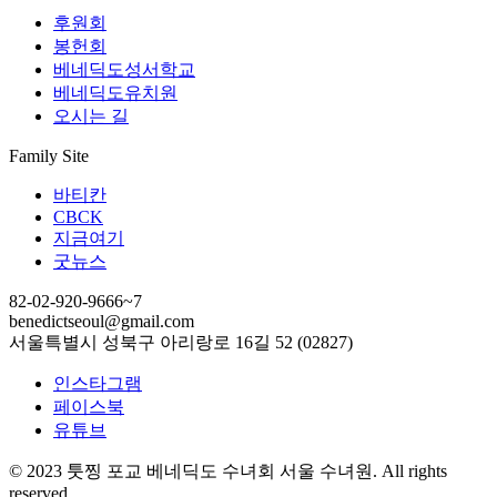
후원회
봉헌회
베네딕도성서학교
베네딕도유치원
오시는 길
Family Site
바티칸
CBCK
지금여기
굿뉴스
82-02-920-9666~7
benedictseoul@gmail.com
서울특별시 성북구 아리랑로 16길 52 (02827)
인스타그램
페이스북
유튜브
© 2023 툿찡 포교 베네딕도 수녀회 서울 수녀원. All rights
reserved.