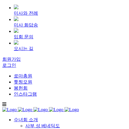
미사와 전례
미사 화답송
입회 문의
오시는 길
회원가입
로그인
로마총원
툿찡모원
봉헌회
인스타그램
수녀회 소개
사부 성 베네딕도