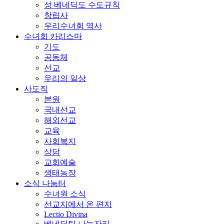
성 베네딕도 수도규칙
창립사
우리수녀회 역사
수녀회 카리스마
기도
공동체
선교
우리의 일상
사도직
본원
국내선교
해외선교
교육
사회복지
상담
교회예술
생태농장
소식 나눔터
수녀원 소식
선교지에서 온 편지
Lectio Divina
베네딕틴 나눔자리