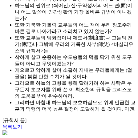
하느님의 권위로 (씌어진) 신·구약성서의 어느 면(面)이
나 어느 말씀이 인간생활의 가장 올바른 규범이 아니겠
는가?
또한 거룩한 가톨릭 교부들의 어느 책이 우리 창조주께
바른 길로 나아가라고 소리치고 있지 않는가?
또한 교부들의 담화집이나 제도서(制度書)나 그들의 전
기(傳記)나 그밖에 우리의 거룩한 사부(師父) <바실리우
스의 규칙서>는
착하게 살고 순종하는 수도승들의 덕을 닦기 위한 도구
들이 아니고 무엇이겠는가?
게으르고 악하게 살며 소홀히 지내는 우리들에게는 (얼
굴을) 붉힐 만한 수치가 될 것이다.
그러므로 하늘의 고향을 향해 달려가려 하는 사람은 누
구든지 초보자를 위해 쓴 이 최소한의 규칙을 그리스도
의 도움을 받아 완수하여라.
그리하면 마침내 하느님의 보호하심으로 위에 언급한 교
훈과 덕행의 더욱 높은 절정에 도달하게 될 것이다. 아멘.
[규칙서 끝]
목록보기