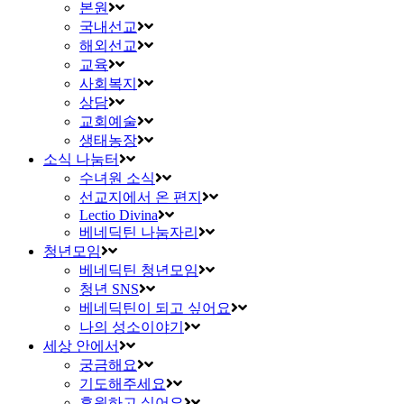
본원
국내선교
해외선교
교육
사회복지
상담
교회예술
생태농장
소식 나눔터
수녀원 소식
선교지에서 온 편지
Lectio Divina
베네딕틴 나눔자리
청년모임
베네딕틴 청년모임
청년 SNS
베네딕틴이 되고 싶어요
나의 성소이야기
세상 안에서
궁금해요
기도해주세요
후원하고 싶어요