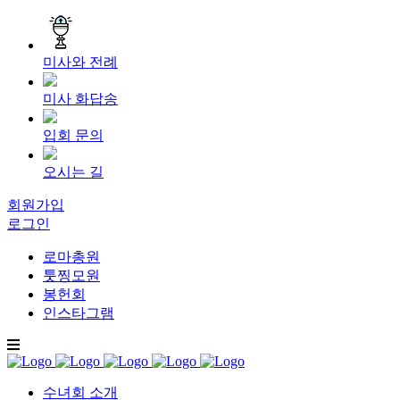
미사와 전례
미사 화답송
입회 문의
오시는 길
회원가입
로그인
로마총원
툿찡모원
봉헌회
인스타그램
수녀회 소개