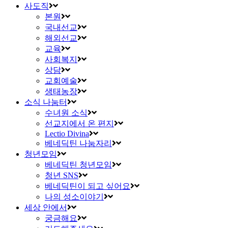
사도직
본원
국내선교
해외선교
교육
사회복지
상담
교회예술
생태농장
소식 나눔터
수녀원 소식
선교지에서 온 편지
Lectio Divina
베네딕틴 나눔자리
청년모임
베네딕틴 청년모임
청년 SNS
베네딕틴이 되고 싶어요
나의 성소이야기
세상 안에서
궁금해요