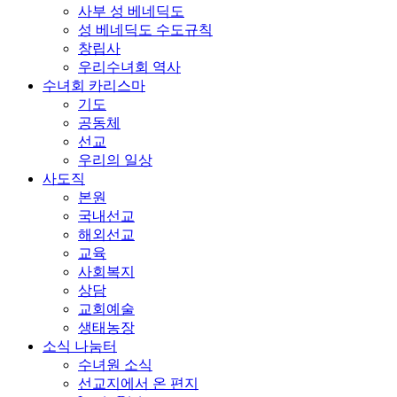
사부 성 베네딕도
성 베네딕도 수도규칙
창립사
우리수녀회 역사
수녀회 카리스마
기도
공동체
선교
우리의 일상
사도직
본원
국내선교
해외선교
교육
사회복지
상담
교회예술
생태농장
소식 나눔터
수녀원 소식
선교지에서 온 편지