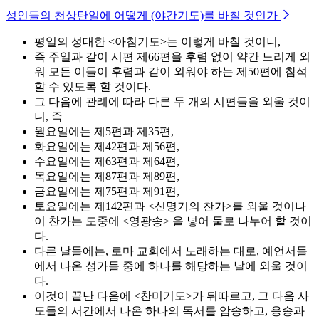
성인들의 천상탄일에 어떻게 (야간기도)를 바칠 것인가
평일의 성대한 <아침기도>는 이렇게 바칠 것이니,
즉 주일과 같이 시편 제66편을 후렴 없이 약간 느리게 외
워 모든 이들이 후렴과 같이 외워야 하는 제50편에 참석
할 수 있도록 할 것이다.
그 다음에 관례에 따라 다른 두 개의 시편들을 외울 것이
니, 즉
월요일에는 제5편과 제35편,
화요일에는 제42편과 제56편,
수요일에는 제63편과 제64편,
목요일에는 제87편과 제89편,
금요일에는 제75편과 제91편,
토요일에는 제142편과 <신명기의 찬가>를 외울 것이나
이 찬가는 도중에 <영광송> 을 넣어 둘로 나누어 할 것이
다.
다른 날들에는, 로마 교회에서 노래하는 대로, 예언서들
에서 나온 성가들 중에 하나를 해당하는 날에 외울 것이
다.
이것이 끝난 다음에 <찬미기도>가 뒤따르고, 그 다음 사
도들의 서간에서 나온 하나의 독서를 암송하고, 응송과