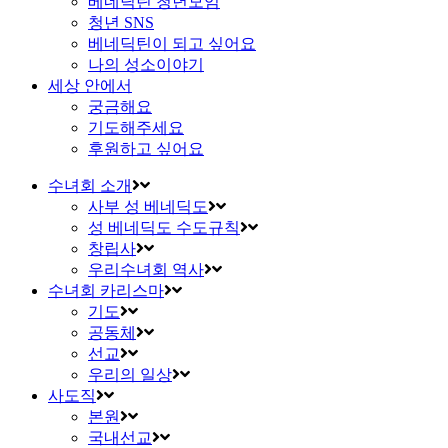
베네딕틴 청년모임
청년 SNS
베네딕틴이 되고 싶어요
나의 성소이야기
세상 안에서
궁금해요
기도해주세요
후원하고 싶어요
수녀회 소개
사부 성 베네딕도
성 베네딕도 수도규칙
창립사
우리수녀회 역사
수녀회 카리스마
기도
공동체
선교
우리의 일상
사도직
본원
국내선교