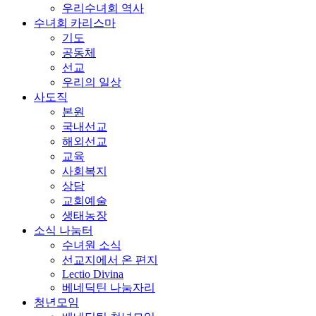
우리수녀회 역사
수녀회 카리스마
기도
공동체
선교
우리의 일상
사도직
본원
국내선교
해외선교
교육
사회복지
상담
교회예술
생태농장
소식 나눔터
수녀원 소식
선교지에서 온 편지
Lectio Divina
베네딕틴 나눔자리
청년모임