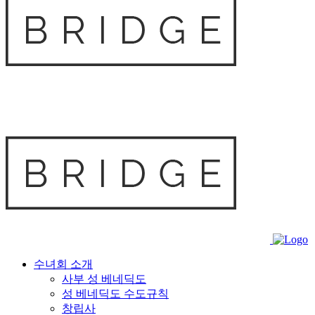
수녀회 소개
사부 성 베네딕도
성 베네딕도 수도규칙
창립사