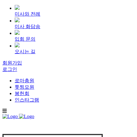
미사와 전례
미사 화답송
입회 문의
오시는 길
회원가입
로그인
로마총원
툿찡모원
봉헌회
인스타그램