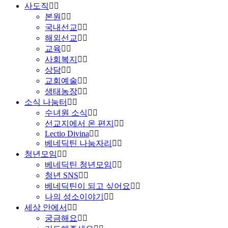
사도직
본원
국내선교
해외선교
교육
사회복지
상담
교회예술
생태농장
소식 나눔터
수녀원 소식
선교지에서 온 편지
Lectio Divina
베네딕틴 나눔자리
청년모임
베네딕틴 청년모임
청년 SNS
베네딕틴이 되고 싶어요
나의 성소이야기
세상 안에서
궁금해요