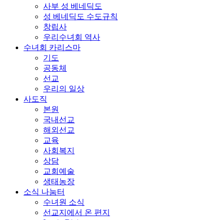
사부 성 베네딕도
성 베네딕도 수도규칙
창립사
우리수녀회 역사
수녀회 카리스마
기도
공동체
선교
우리의 일상
사도직
본원
국내선교
해외선교
교육
사회복지
상담
교회예술
생태농장
소식 나눔터
수녀원 소식
선교지에서 온 편지