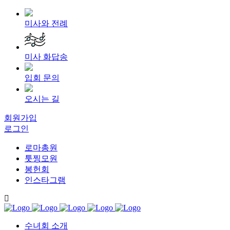
미사와 전례
미사 화답송
입회 문의
오시는 길
회원가입
로그인
로마총원
툿찡모원
봉헌회
인스타그램
수녀회 소개