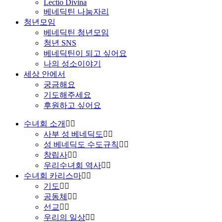
Lectio Divina
베네딕틴 나눔자리
청년모임
베네딕틴 청년모임
청년 SNS
베네딕틴이 되고 싶어요
나의 성소이야기
세상 안에서
궁금해요
기도해주세요
후원하고 싶어요
수녀회 소개
사부 성 베네딕도
성 베네딕도 수도규칙
창립사
우리수녀회 역사
수녀회 카리스마
기도
공동체
선교
우리의 일상