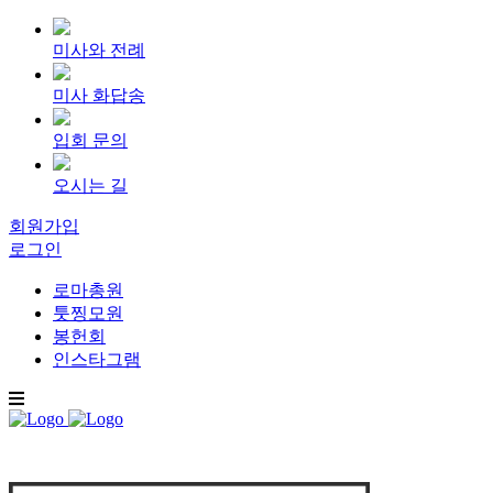
미사와 전례
미사 화답송
입회 문의
오시는 길
회원가입
로그인
로마총원
툿찡모원
봉헌회
인스타그램