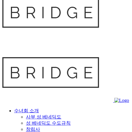
수녀회 소개
사부 성 베네딕도
성 베네딕도 수도규칙
창립사