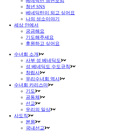
베네딕틴 청년모임
청년 SNS
베네딕틴이 되고 싶어요
나의 성소이야기
세상 안에서
궁금해요
기도해주세요
후원하고 싶어요
수녀회 소개
사부 성 베네딕도
성 베네딕도 수도규칙
창립사
우리수녀회 역사
수녀회 카리스마
기도
공동체
선교
우리의 일상
사도직
본원
국내선교