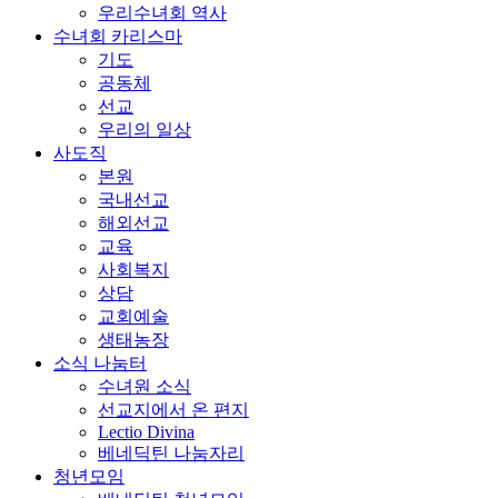
우리수녀회 역사
수녀회 카리스마
기도
공동체
선교
우리의 일상
사도직
본원
국내선교
해외선교
교육
사회복지
상담
교회예술
생태농장
소식 나눔터
수녀원 소식
선교지에서 온 편지
Lectio Divina
베네딕틴 나눔자리
청년모임