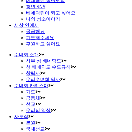
베네딕틴 청년모임
청년 SNS
베네딕틴이 되고 싶어요
나의 성소이야기
세상 안에서
궁금해요
기도해주세요
후원하고 싶어요
수녀회 소개
사부 성 베네딕도
성 베네딕도 수도규칙
창립사
우리수녀회 역사
수녀회 카리스마
기도
공동체
선교
우리의 일상
사도직
본원
국내선교