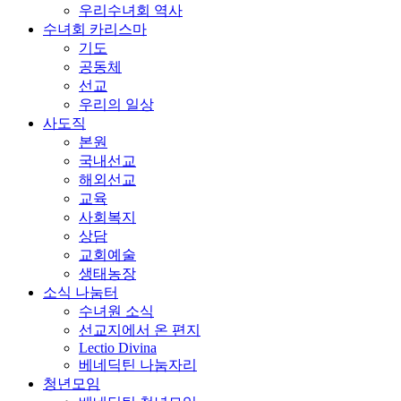
우리수녀회 역사
수녀회 카리스마
기도
공동체
선교
우리의 일상
사도직
본원
국내선교
해외선교
교육
사회복지
상담
교회예술
생태농장
소식 나눔터
수녀원 소식
선교지에서 온 편지
Lectio Divina
베네딕틴 나눔자리
청년모임