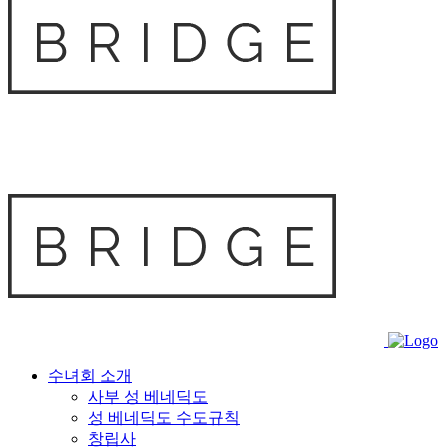
수녀회 소개
사부 성 베네딕도
성 베네딕도 수도규칙
창립사