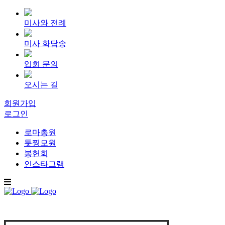
미사와 전례
미사 화답송
입회 문의
오시는 길
회원가입
로그인
로마총원
툿찡모원
봉헌회
인스타그램