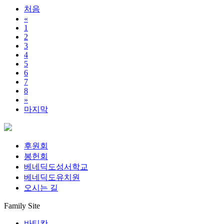
처음
«
1
2
3
4
5
6
7
8
»
마지막
후원회
봉헌회
베네딕도성서학교
베네딕도유치원
오시는 길
Family Site
바티칸